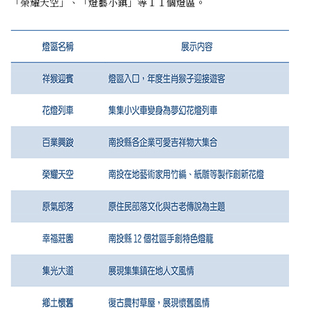
「榮耀天空」、「燈藝小鎮」等１１個燈區。