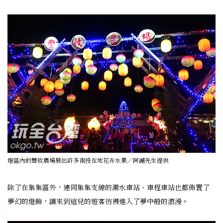
燈區內的豐收農場展出許多南投在地花卉水果／阿湖先生提供
除了在集集區外，連同集集支線的濁水車站、車程車站也都佈置了
夢幻的燈飾，讓來到這兒的遊客彷彿進入了夢中般的浪漫。