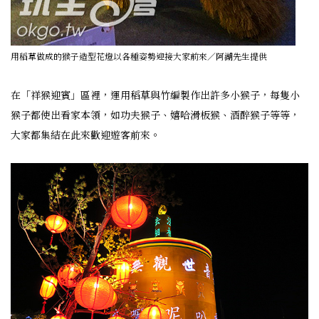
用稻草做成的猴子造型花燈以各種姿勢迎接大家前來／阿湖先生提供
在「祥猴迎賓」區裡，運用稻草與竹編製作出許多小猴子，每隻小
猴子都使出看家本領，如功夫猴子、嬉哈滑板猴、酒醉猴子等等，
大家都集結在此來歡迎遊客前來。