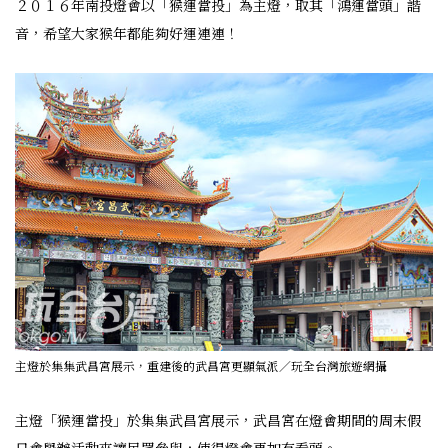
２０１６年南投燈會以「猴運當投」為主燈，取其「鴻運當頭」諧
音，希望大家猴年都能夠好運連連！
主燈於集集武昌宮展示，重建後的武昌宮更顯氣派／玩全台灣旅遊網攝
主燈「猴運當投」於集集武昌宮展示，武昌宮在燈會期間的周末假