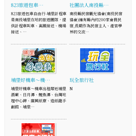
823旅遊包車…
社團法人南投縣…
823旅遊包車自由行-埔里計程車
南投縣民宿觀光協會(南投民宿
是南投埔里在地的旅遊團隊，提
協會)擁有縣內約200家會員民
供計程車叫車、高鐵接送、機場
宿,長期作為民宿主人、產官學
接送、…
界的交流…
埔里好機車～機…
玩全旅行社
埔里好機車～機車出租鄰近埔里
N
酒廠、日月潭、鯉魚潭、台灣地
理中心碑、廣興紙寮、造紙龍手
創館、埔里…