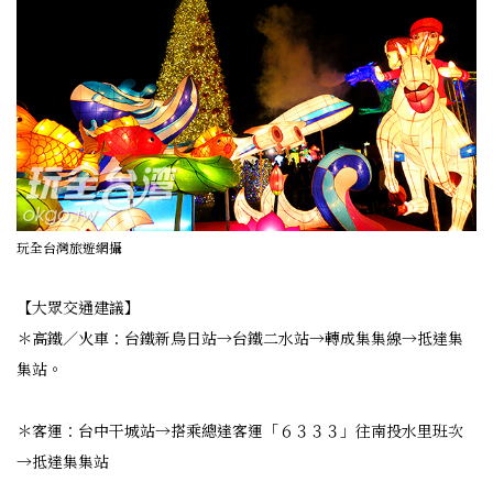
玩全台灣旅遊網攝
【大眾交通建議】
＊高鐵／火車：台鐵新烏日站→台鐵二水站→轉成集集線→抵達集
集站。
＊客運：台中干城站→搭乘總達客運「６３３３」往南投水里班次
→抵達集集站