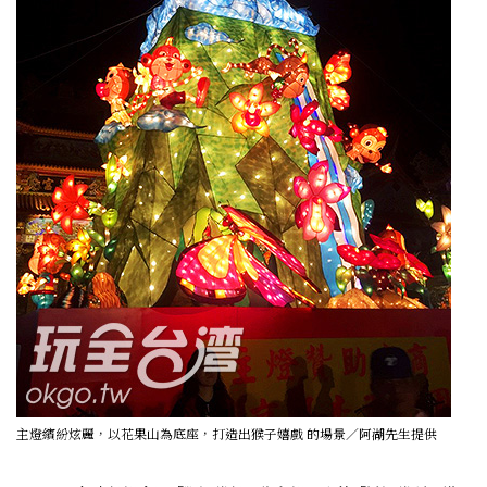
主燈繽紛炫麗，以花果山為底座，打造出猴子嬉戲 的場景／阿湖先生提供