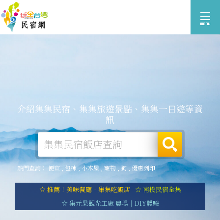
介紹集集民宿、集集旅遊景點、集集一日遊等資
訊
熱門查詢：
便宜
,
包棟
,
小木屋
,
寵物
,
狗
,
優惠列印
☆ 推薦！美味餐廳．集集吃飯店
☆ 南投民宿全集
☆ 集元果觀光工廠 農場｜DIY體驗