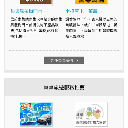
集集風櫃梅門市…
南投草屯‧萬壽…
位於集集鎮集集火車站旁的集集
飄香近六十年，讓人難以忘懷的
風櫃梅門市部提供梅子產品販
銷魂滋味，就在「南投草屯‧萬
售,包括梅果系列,蜜餞,酥餅類,
壽肉圓」，每每到了用餐時間總
梅汁,梅…
是人聲鼎沸…
更多集集美食
arrow_right
集集旅遊服務推薦