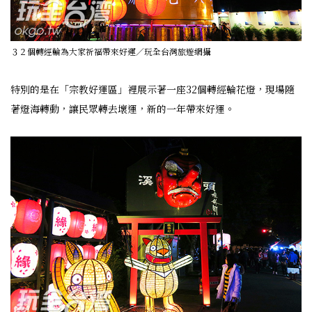
３２個轉經輪為大家祈福帶來好運／玩全台灣旅遊網攝
特別的是在「宗教好運區」裡展示著一座32個轉經輪花燈，現場隨
著燈海轉動，讓民眾轉去壞運，新的一年帶來好運。