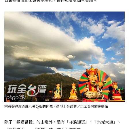
日會舉辦活動來讓民眾參與，使得燈會更加有看頭。
宗教好運燈區展示著Ｑ版的神像，造型十分討喜／玩全台灣旅遊網攝
除了「猴運當投」的主燈外，還有「祥猴迎賓」、「集光大道」、