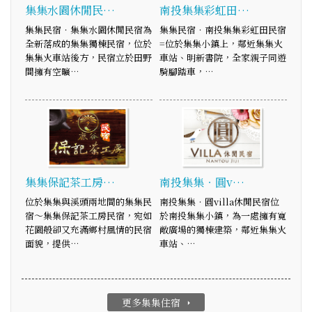
集集水園休閒民…
南投集集彩虹田…
集集民宿‧集集水園休閒民宿為
集集民宿‧南投集集彩虹田民宿
全新落成的集集獨棟民宿，位於
=位於集集小鎮上，鄰近集集火
集集火車站後方，民宿立於田野
車站、明新書院，全家親子同遊
間擁有空曠…
騎腳踏車，…
集集保記茶工房…
南投集集‧圓v…
位於集集與溪頭兩地間的集集民
南投集集‧圓villa休閒民宿位
宿～集集保記茶工房民宿，宛如
於南投集集小鎮，為一處擁有寬
花園般卻又充滿鄉村風情的民宿
敞廣場的獨棟建築，鄰近集集火
面貌，提供…
車站、…
更多集集住宿
arrow_right