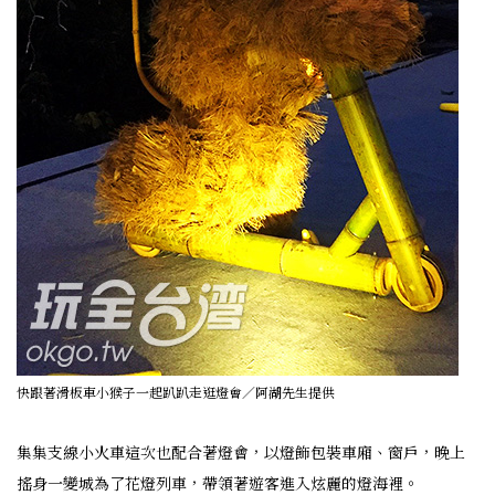
快跟著滑板車小猴子一起趴趴走逛燈會／阿湖先生提供
集集支線小火車這次也配合著燈會，以燈飾包裝車廂、窗戶，晚上
搖身一變城為了花燈列車，帶領著遊客進入炫麗的燈海裡。