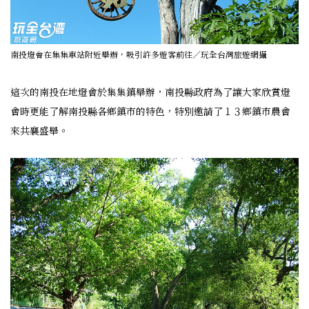
南投燈會在集集車站附近舉辦，吸引許多遊客前往／玩全台灣旅遊網攝
這次的南投在地燈會於集集鎮舉辦，南投縣政府為了讓大家欣賞燈
會時更能了解南投縣各鄉鎮市的特色，特別邀請了１３鄉鎮市農會
來共襄盛舉。