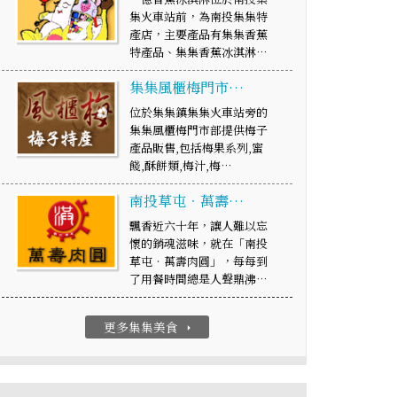
集火車站前，為南投集集特
產店，主要產品有集集香蕉
特產品、集集香蕉冰淇淋…
集集風櫃梅門市…
位於集集鎮集集火車站旁的
集集風櫃梅門市部提供梅子
產品販售,包括梅果系列,蜜
餞,酥餅類,梅汁,梅…
南投草屯‧萬壽…
飄香近六十年，讓人難以忘
懷的銷魂滋味，就在「南投
草屯‧萬壽肉圓」，每每到
了用餐時間總是人聲鼎沸…
更多集集美食
arrow_right