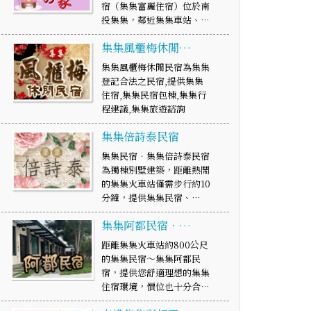
宿（集集富麗住宿）位於南
投集集，鄰近集集車站、…
集集風櫃梅休閒…
集集風櫃梅休閒民宿為集集
登記合法之民宿,提供集集
住宿,集集民宿包棟,集集行
程建議,集集旅遊諮詢
集集倍詩泰民宿
集集民宿‧集集倍詩泰民宿
為獨棟別墅建築，距離熱鬧
的集集火車站僅需步行約10
分鐘，提供集集民宿、…
集集阿都民宿．…
距離集集火車站約800公尺
的集集民宿～集集阿都民
宿，提供您舒適理想的集集
住宿環境，價位也十分合…