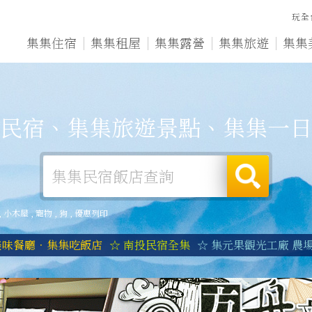
玩全
集集住宿
集集租屋
集集露營
集集旅遊
集集
民宿、集集旅遊景點、集集一日
,
小木屋
,
寵物
,
狗
,
優惠列印
美味餐廳．集集吃飯店
☆ 南投民宿全集
☆ 集元果觀光工廠 農場