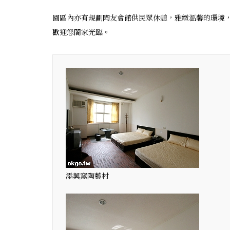
園區內亦有規劃陶友會館供民眾休憩，雅緻溫馨的環境
歡迎您閤家光臨。
添興窯陶藝村