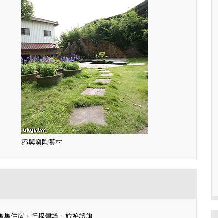
添興窯陶藝村
、集集住宿、行程建議、旅遊諮詢