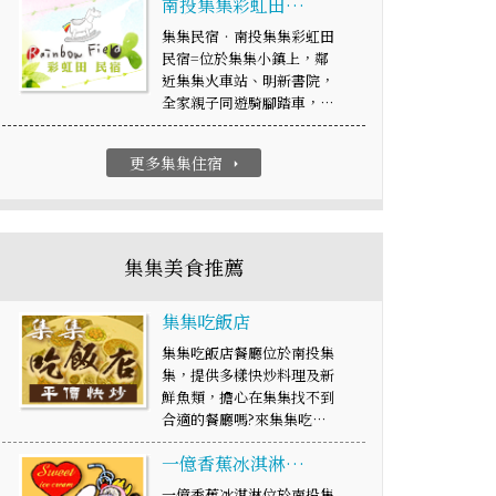
南投集集彩虹田…
集集民宿‧南投集集彩虹田
民宿=位於集集小鎮上，鄰
近集集火車站、明新書院，
全家親子同遊騎腳踏車，…
更多集集住宿
arrow_right
集集美食推薦
集集吃飯店
集集吃飯店餐廳位於南投集
集，提供多樣快炒料理及新
鮮魚類，擔心在集集找不到
合適的餐廳嗎?來集集吃…
一億香蕉冰淇淋…
一億香蕉冰淇淋位於南投集