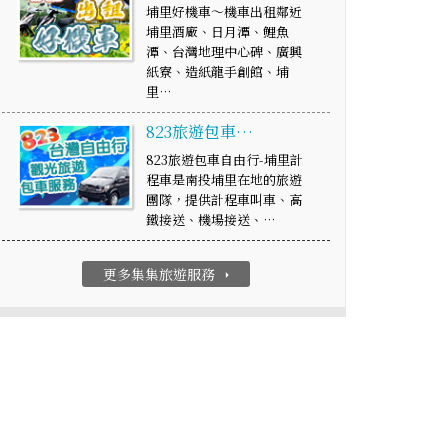
埔里好機車～機車出租鄰近
埔里酒廠、日月潭、鯉魚
潭、台灣地理中心碑、廣興
紙寮、造紙龍手創館、埔
里…
823旅遊包車…
823旅遊包車自由行-埔里計
程車是南投埔里在地的旅遊
團隊，提供計程車叫車、高
鐵接送、機場接送、…
更多集集旅遊服務
arrow_right