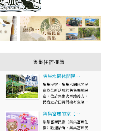
集集住宿推薦
集集水園休閒民…
集集民宿‧集集水園休閒民
宿為全新落成的集集獨棟民
宿，位於集集火車站後方，
民宿立於田野間擁有空曠…
集集富麗的家【…
集集富麗民宿（集集富麗住
宿）歡迎洽詢。集集富麗民