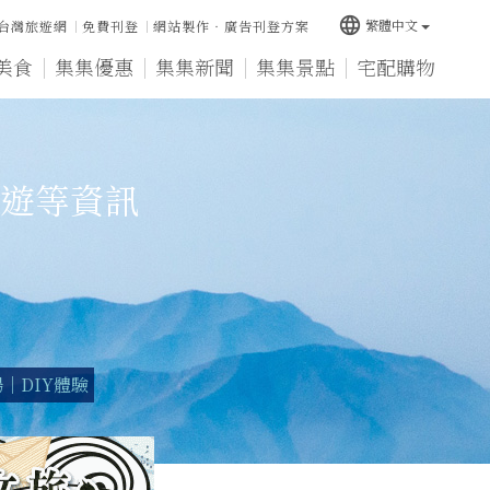
language
繁體中文
台灣旅遊網
免費刊登
網站製作‧廣告刊登方案
美食
集集優惠
集集新聞
集集景點
宅配購物
遊等資訊
｜DIY體驗