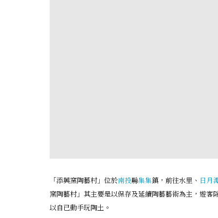
「添興窯陶藝村」位於
南投
縣
集集
鎮，前往水里、
日月
窯陶藝村」其主要是以保存及延續陶藝藝術為主，遊客
以自已動手玩陶土。