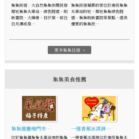
集集民宿．大自然集集休閒民宿
集集民宿蘋果的家位於南投集集
鄰近集集火車站、綠色隧道、明
火車站附近，鄰近集集綠色隧
新書院、大樟樹、目仔窯，前往
道、集集明新書院等景點，提供
日月潭或是…
優質的集集民…
更多集集住宿
arrow_right
集集美食推薦
集集風櫃梅門市…
一億香蕉冰淇淋…
位於集集鎮集集火車站旁的集集
一億香蕉冰淇淋位於南投集集火